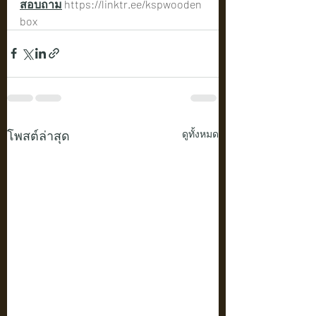
สอบถาม
https://linktr.ee/kspwooden
box
โพสต์ล่าสุด
ดูทั้งหมด