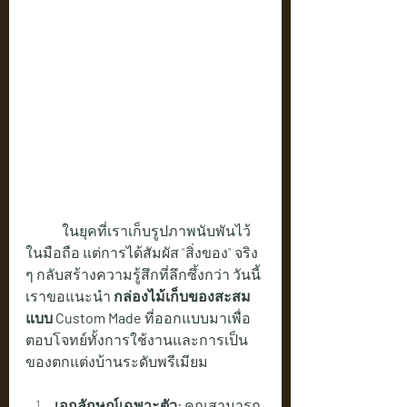
	ในยุคที่เราเก็บรูปภาพนับพันไว้
ในมือถือ แต่การได้สัมผัส "สิ่งของ" จริง 
ๆ กลับสร้างความรู้สึกที่ลึกซึ้งกว่า วันนี้
เราขอแนะนำ 
กล่องไม้เก็บของสะสม
แบบ Custom Made
 ที่ออกแบบมาเพื่อ
ตอบโจทย์ทั้งการใช้งานและการเป็น
ของตกแต่งบ้านระดับพรีเมียม
เอกลักษณ์เฉพาะตัว:
 คุณสามารถ