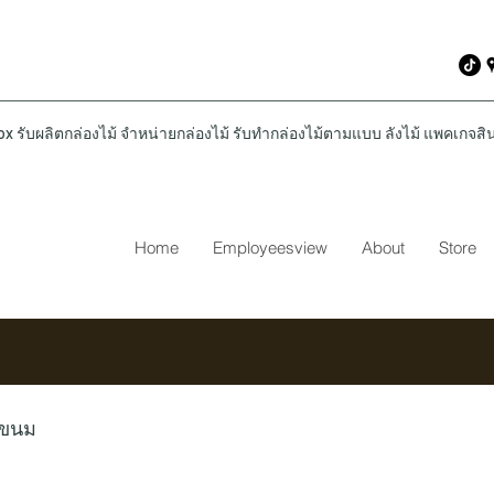
รับผลิตกล่องไม้ จำหน่ายกล่องไม้ รับทำกล่องไม้ตามแบบ ลังไม้ แพคเกจสินค
Home
Employeesview
About
Store
่ขนม