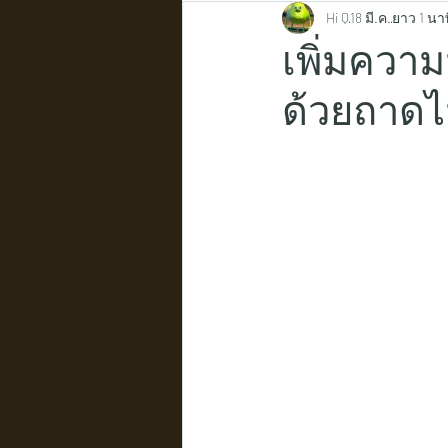
Hi Q
18 มี.ค.
ยาว 1 นาท
เพิ่มควา
ด้วยถาดไม