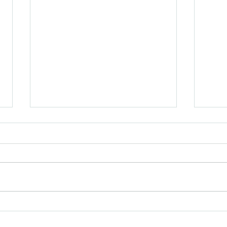
"เติมเต็มความละมุน ให้ทุกการ
กล่อ
จัดเก็บด้วยกล่องไม้สไตล์มินิ
ความ