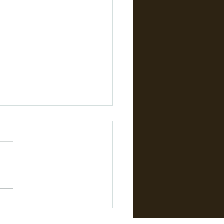
งไม้ใบเดียวที่ตอบโจทย์ทุก
ต้องการของคุณ!