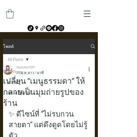
โพสต์
All Posts
Nutcha KSP.
All Posts
29 ม.ค.
ยาว 1 นาที
เปลี่ยน “เมนูธรรมดา” ให้
ความรู้
กลายเป็นมุมถ่ายรูปของ
กล่องใส่ขนม
ร้าน
✨ ดีไซน์ที่ “ไม่รบกวน
สายตา” แต่ดึงดูดโดยไม่รู้
ตัว