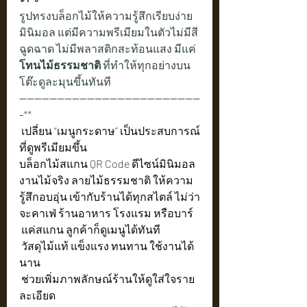
รูปทรงบล็อกไม้ให้ความรู้สึกเรียบง่าย 
มินิมอล แต่มีความพรีเมียมในตัวไม่มีสี
ฉูดฉาด ไม่มีพลาสติกสะท้อนแสง มีแค่ 
โทนไม้ธรรมชาติ
 ที่ทำให้ทุกอย่างบน
โต๊ะดูละมุนขึ้นทันที
------------------------------------------------
-
**
 เปลี่ยน “เมนูกระดาษ” เป็นประสบการณ์
ที่ดูพรีเมียมขึ้น
บล็อกไม้สแกน QR Code ดีไซน์มินิมอล 
งานไม้จริง ลายไม้ธรรมชาติ ให้ความ
รู้สึกอบอุ่น เข้ากับร้านได้ทุกสไตล์ ไม่ว่า
จะคาเฟ่ ร้านอาหาร โรงแรม หรือบาร์
 แค่สแกน ลูกค้าก็ดูเมนูได้ทันที
 วัสดุไม้แท้ แข็งแรง ทนทาน ใช้งานได้
นาน
 ช่วยเพิ่มภาพลักษณ์ร้านให้ดูใส่ใจราย
ละเอียด