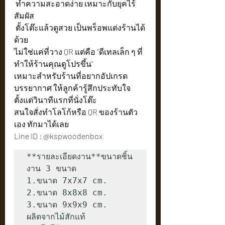
 ทำความสะอาดง่าย เหมาะกับยุคไร้
สัมผัส
 ตั้งโต๊ะแล้วดูสวย เป็นพร็อพแต่งร้านได้
ด้วย
ไม่ใช่แค่ที่วาง QR แต่คือ “ดีเทลเล็ก ๆ ที่
ทำให้ร้านคุณดูโปรขึ้น”
เหมาะสำหรับร้านที่อยากอัปเกรด
บรรยากาศ ให้ลูกค้ารู้สึกประทับใจ
ตั้งแต่วินาทีแรกที่นั่งโต๊ะ
สนใจสั่งทำโลโก้หรือ QR ของร้านตัว
เอง ทักมาได้เลย
Line ID : @kspwoodenbox
**รายละเอียดงาน**ขนาดชิ้น
งาน 3 ขนาด

1.ขนาด 7x7x7 cm.

2.ขนาด 8x8x8 cm.

3.ขนาด 9x9x9 cm.

ผลิตจากไม้สักแท้ 
