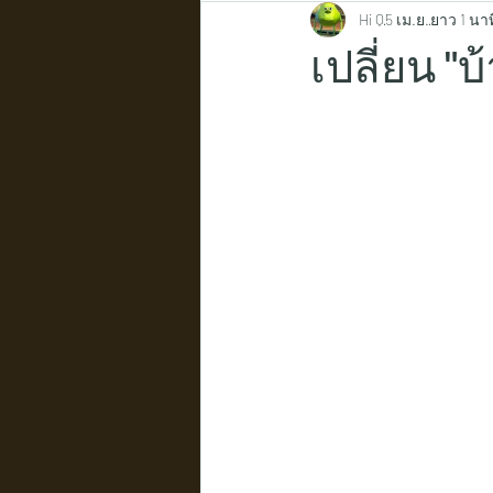
Hi Q
5 เม.ย.
ยาว 1 นาท
เปลี่ยน "บ