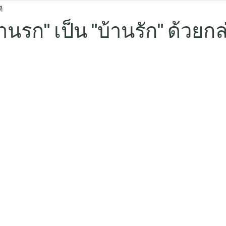
ี
้านรก" เป็น "บ้านรัก" ด้วยกล