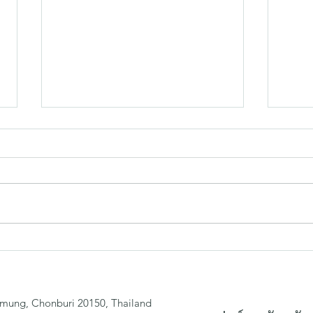
เปลี่ยนมุมจัดเก็บให้ดูดี ด้วย
ทำไม
กล่องไม้ Minimal Style
ภัณฑ์
ของส
mung, Chonburi 20150, Thailand