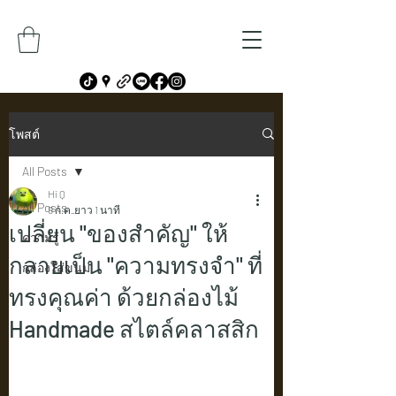
โพสต์
All Posts
Hi Q
All Posts
9 ก.ค.
ยาว 1 นาที
เปลี่ยน "ของสำคัญ" ให้
ความรู้
กลายเป็น "ความทรงจำ" ที่
กล่องใส่ขนม
ทรงคุณค่า ด้วยกล่องไม้
Handmade สไตล์คลาสสิก