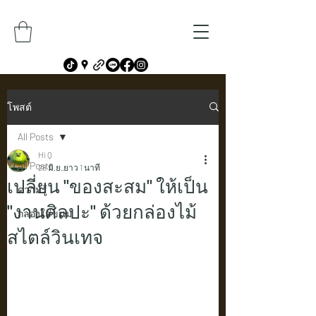
โพสต์
All Posts
Hi Q
All Posts
28 มิ.ย.
ยาว 1 นาที
เปลี่ยน "ของสะสม" ให้เป็น
ความรู้
"งานศิลปะ" ด้วยกล่องไม้
กล่องใส่ขนม
สไตล์วินเทจ