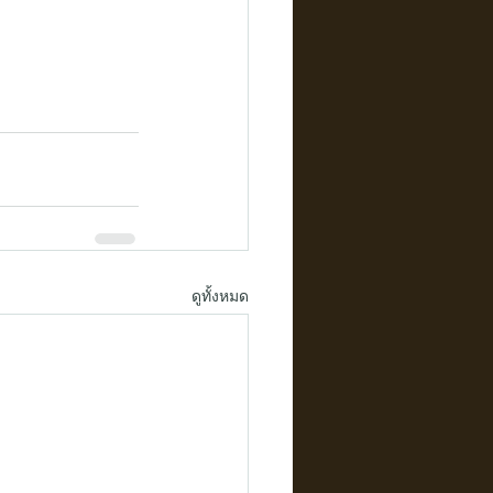
ดูทั้งหมด