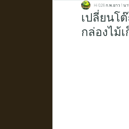
Hi Q
26 ก.พ.
ยาว 1 นา
เปลี่ยนโต
กล่องไม้