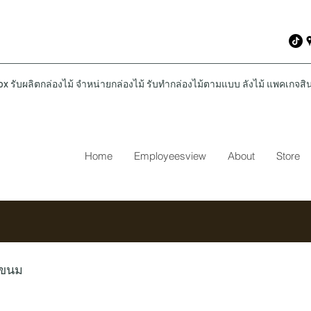
รับผลิตกล่องไม้ จำหน่ายกล่องไม้ รับทำกล่องไม้ตามแบบ ลังไม้ แพคเกจสินค
Home
Employeesview
About
Store
่ขนม