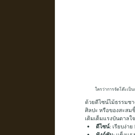
ใครว่าการจัดโต๊ะเป็นเร
ด้วยดีไซน์ไม้ธรรมชาต
ศิลปะ หรือของสะสมชิ้น
เติมเต็มแรงบันดาล
ดีไซน์:
 เรียบง่าย
ฟังก์ชัน:
 แข็งแร