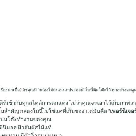
ื่องน่าเบื่อ? ถ้าคุณมี "กล่องไม้สนอเนกประสงค์" ใบนี้ติดโต๊ะไว้ ทุกอย่างจะดู
ิที่เข้ากับทุกสไตล์การตกแต่ง ไม่ว่าคุณจะเอาไว้เก็บภาพวา
สำคัญ กล่องใบนี้ไม่ใช่แค่ที่เก็บของ แต่มันคือ 
"เฟอร์นิเจอร์
ใจบนโต๊ะทำงานของคุณ
 มินิมอล ผิวสัมผัสไม้แท้
ง ทนทาน มีตัวล็อกแน่นหนา