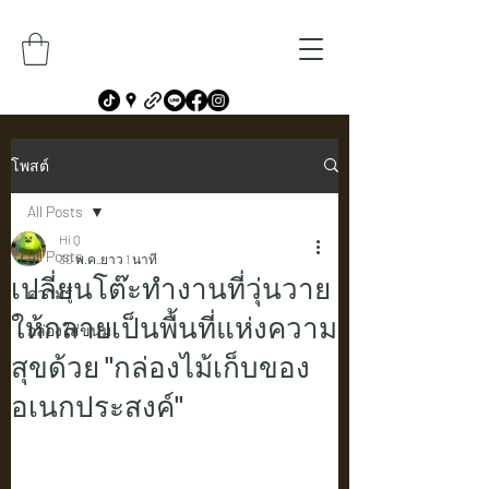
โพสต์
All Posts
Hi Q
All Posts
30 พ.ค.
ยาว 1 นาที
เปลี่ยนโต๊ะทำงานที่วุ่นวาย
ความรู้
ให้กลายเป็นพื้นที่แห่งความ
กล่องใส่ขนม
สุขด้วย "กล่องไม้เก็บของ
อเนกประสงค์"