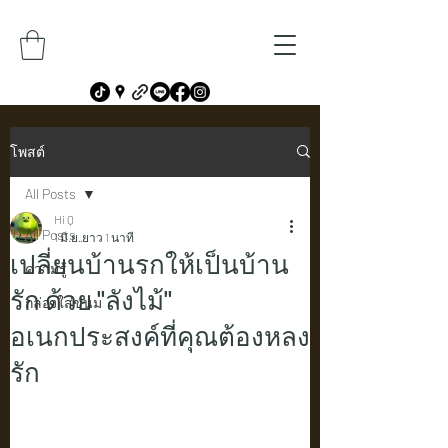
โพสต์
All Posts
Hi Q
All Posts
1 มิ.ย.
ยาว 1 นาที
เปลี่ยนบ้านรกให้เป็นบ้าน
ความรู้
รัก ด้วย "ลังไม้"
กล่องใส่ขนม
อเนกประสงค์ที่คุณต้องหลง
รัก