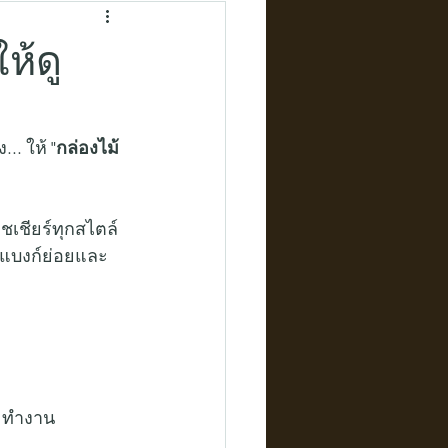
ห้ดู
. ให้ 
"กล่องไม้
ชเชียร์ทุกสไตล์
กแบงก์ย่อยและ
๊ะทำงาน