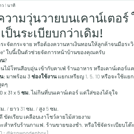
าว 1 นาที
นความวุ่นวายบนเคาน์เตอร์ ใ
ป็นระเบียบกว่าเดิม!
ะจัดกระจาย หรือต้องควานหาเงินทอนให้ลูกค้าจนมือระวิง..
e"
 ใบนี้เป็นตัวช่วยจัดการหน้าบ้านของคุณครับ
าน?
านไม้โทนสีอบอุ่น เข้ากับคาเฟ่ ร้านอาหาร หรือเคาน์เตอร์แค
จน:
 มาพร้อม 
3 ช่องใช้งาน
 แยกเหรียญ 1, 5, 10 หรือจะใช้แย
ุดๆ
10 x 31 x 5 ซม.
 ไม่กินที่บนเคาน์เตอร์ แต่ใส่ของได้จุใจ
ซม. / ยาว 31 ซม. / สูง 5 ซม.
ดี ขัดเรียบ เคลือบเงาโชว์ลายไม้สวยงาม
าะสำหรับร้านกาแฟ, ร้านขายของชำ, หรือใช้จัดระเบียบโต
 ID : @kspwoodenbox] 