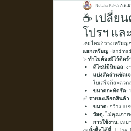
Nutcha KSP.
9 ก.พ.
ย
☕️ เปลี่ย
โปรฯ และเ
เคยไหม? วางเหรียญกร
แยกเหรียญ Handmad
✨ 
ทำไมต้องมีไว้ติดร้
ดีไซน์มินิมอล:
 ง
แบ่งสัดส่วนชัดเ
ใบเสร็จก็สะดวกส
ขนาดกะทัดรัด:
📏 
รายละเอียดสินค้า
ขนาด:
 กว้าง 10 
วัสดุ:
 ไม้คุณภาพ
การใช้งาน:
 เหม
📣 
สั่งซื้อได้ที่:
  [Line