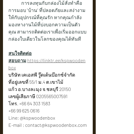
	 การลงทุนกับกล่องไม้สั่งทำคือ
การมอบ "บ้าน" ที่ปลอดภัยและสง่างาม
ให้กับอุปกรณ์ที่คุณรัก หากคุณกำลัง
มองหางานไม้ที่บ่งบอกความเป็นตัว
คุณ สามารถติดต่อเราเพื่อเริ่มออกแบบ
กล่องใบเดียวในโลกของคุณได้ทันที
สนใจติดต่อ
สอบถาม
https://linktr.ee/kspwooden
box
บริษัท เคเอสพี วู๊ดเด้นบ๊อกซ์จำกัด 
ที่อยู่เลขที่ 55/1 ม.4 ต.เขาไม้
แก้ว อ.บางละมุง จ.ชลบุรี 20150
เลขผู้เสียภาษี 0205565007591
โทร. +66 64 303 1583
+66 99 625 0616
Line: @kspwoodenbox
E-mail : 
contact@kspwoodenbox.com