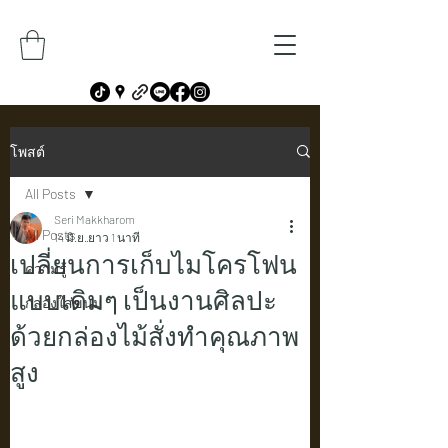
โพสต์
All Posts
Seri Makkharom
All Posts
14 มิ.ย.
ยาว 1 นาที
เปลี่ยนการเก็บไมโครโฟน
ความรู้
แบบเดิมๆ เป็นงานศิลปะ
กล่องใส่ขนม
ด้วยกล่องไม้สั่งทำคุณภาพ
สูง