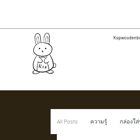
Kspwoodenbox 
All Posts
ความรู้
กล่องใส