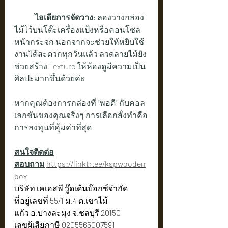
	ไอเดียการจัดวาง:
 ลองวางกล่อง
ไม้ไว้บนโต๊ะเครื่องแป้งหรือคอนโซล
หน้ากระจก นอกจากจะช่วยให้หยิบใช้
งานได้สะดวกทุกวันแล้ว ลวดลายไม้ยัง
ช่วยสร้าง Texture ให้ห้องดูมีความเป็น
ศิลปะมากขึ้นด้วยค่ะ
หากคุณต้องการกล่องที่ "พอดี" กับคอล
เลกชันของคุณจริงๆ การเลือกสั่งทำคือ
การลงทุนที่คุ้มค่าที่สุด
สนใจติดต่อ
สอบถาม
https://linktr.ee/kspwooden
box
บริษัท เคเอสพี วู๊ดเด้นบ๊อกซ์จำกัด 
ที่อยู่เลขที่ 55/1 ม.4 ต.เขาไม้
แก้ว อ.บางละมุง จ.ชลบุรี 20150
เลขผู้เสียภาษี 0205565007591