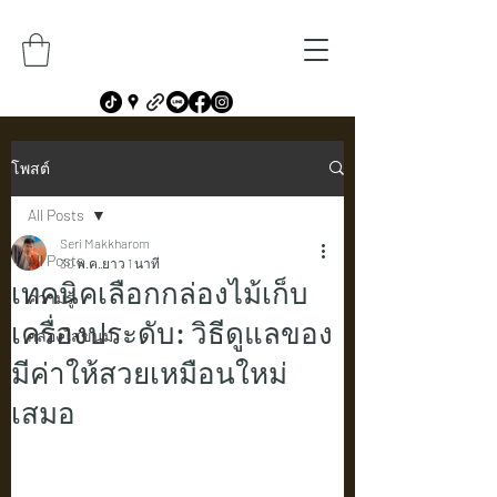
โพสต์
All Posts
Seri Makkharom
All Posts
30 พ.ค.
ยาว 1 นาที
เทคนิคเลือกกล่องไม้เก็บ
ความรู้
เครื่องประดับ: วิธีดูแลของ
กล่องใส่ขนม
มีค่าให้สวยเหมือนใหม่
เสมอ