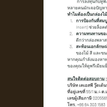
	การลงทุนกับหูฟังคุณภาพสูง (High-end Headphones) มักตามมาด้วยการดูแลที่พิถีพิถัน แต่
หลายคนมักเจอปัญหาไม่
ทำไมต้องเป็นกล่องไม้
การป้องกันที่สม
Insert) ช่วยล็อ
ความทนทานของไ
ดีกว่ากล่องพลาสต
สะท้อนเอกลักษณ
ของไม้ สี และขน
หากคุณกำลังมองหาทาง
ของคุณให้ดูพรีเมียมย
สนใจติดต่อสอบถาม
บริษัท เคเอสพี วู๊ดเด้
ที่อยู่เลขที่ 55/1 ม.4
เลขผู้เสียภาษี 02055
โทร. +66 64 303 1583