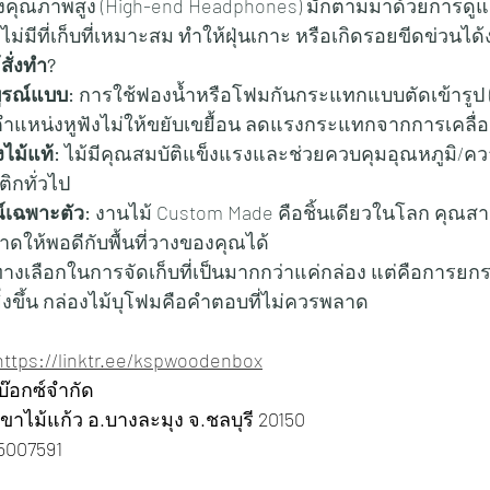
มีที่เก็บที่เหมาะสม ทำให้ฝุ่นเกาะ หรือเกิดรอยขีดข่วนได้
สั่งทำ?
บูรณ์แบบ:
 การใช้ฟองน้ำหรือโฟมกันกระแทกแบบตัดเข้ารูป
คตำแหน่งหูฟังไม่ให้ขยับเขยื้อน ลดแรงกระแทกจากการเคลื่
ม้แท้:
 ไม้มีคุณสมบัติแข็งแรงและช่วยควบคุมอุณหภูมิ/ความ
ิกทั่วไป
์เฉพาะตัว:
 งานไม้ Custom Made คือชิ้นเดียวในโลก คุณส
าดให้พอดีกับพื้นที่วางของคุณได้
เลือกในการจัดเก็บที่เป็นมากกว่าแค่กล่อง แต่คือการยกระด
ิ่งขึ้น กล่องไม้บุโฟมคือคำตอบที่ไม่ควรพลาด
https://linktr.ee/kspwoodenbox
นบ๊อกซ์จำกัด 
 ต.เขาไม้แก้ว อ.บางละมุง จ.ชลบุรี 20150
65007591