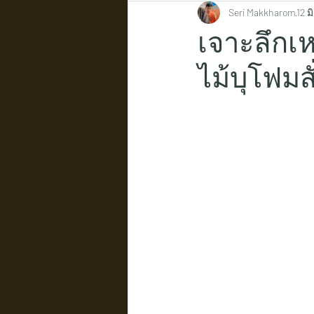
Seri Makkharom
12 มิ
เจาะลึกเห
ไม้บุโฟมสั