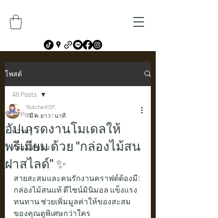
โพสต์
All Posts
Nutcha KSP.
All Posts
1 มี.ค.
ยาว 1 นาที
อัปเกรดงานโมเดลให้
ความรู้
พรีเมียม ด้วย "กล่องไม้สน
กล่องใส่ขนม
ฝาสไลด์" ✨
สายสะสมและคนรักงานคราฟต์ต้องมี! 
กล่องไม้สนแท้ ดีไซน์มินิมอล แข็งแรง 
ทนทาน ช่วยเพิ่มมูลค่าให้ของสะสม
ของคุณดูพิเศษกว่าใคร