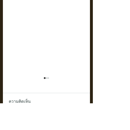
ความคิดเห็น
ไอเดียตกแต่งบ้านด้วย
"Wooden Tray: ไอ
เขียนความคิดเห็น…