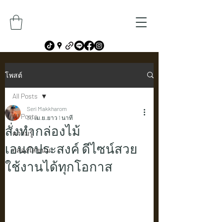
โพสต์
All Posts
Seri Makkharom
All Posts
30 เม.ย.
ยาว 1 นาที
สั่งทำกล่องไม้
ความรู้
เอนกประสงค์ ดีไซน์สวย
กล่องใส่ขนม
ใช้งานได้ทุกโอกาส