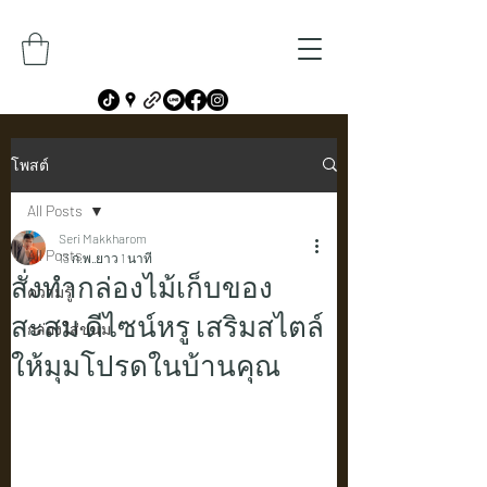
โพสต์
All Posts
Seri Makkharom
All Posts
13 ก.พ.
ยาว 1 นาที
สั่งทำกล่องไม้เก็บของ
ความรู้
สะสม ดีไซน์หรู เสริมสไตล์
กล่องใส่ขนม
ให้มุมโปรดในบ้านคุณ