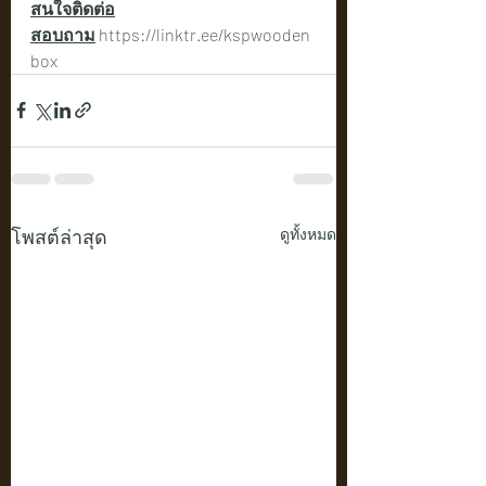
สนใจติดต่อ
สอบถาม
https://linktr.ee/kspwooden
box
โพสต์ล่าสุด
ดูทั้งหมด