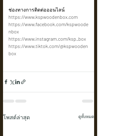
ช่องทางการติดต่อออนไลน์
https://www.kspwoodenbox.com
https://www.facebook.com/kspwoode
nbox
https://www.instagram.com/ksp_box
https://www.tiktok.com/@kspwooden
box
โพสต์ล่าสุด
ดูทั้งหมด