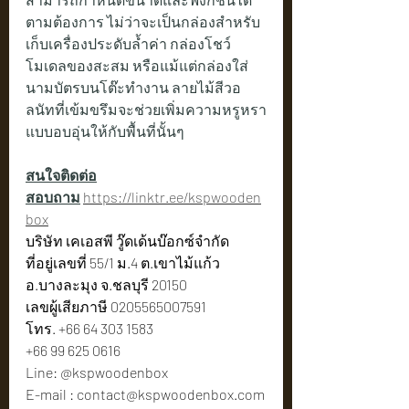
ตามต้องการ ไม่ว่าจะเป็นกล่องสำหรับ
เก็บเครื่องประดับล้ำค่า กล่องโชว์
โมเดลของสะสม หรือแม้แต่กล่องใส่
นามบัตรบนโต๊ะทำงาน ลายไม้สีวอ
ลนัทที่เข้มขรึมจะช่วยเพิ่มความหรูหรา
แบบอบอุ่นให้กับพื้นที่นั้นๆ
สนใจติดต่อ
สอบถาม
https://linktr.ee/kspwooden
box
บริษัท เคเอสพี วู๊ดเด้นบ๊อกซ์จำกัด
ที่อยู่เลขที่ 55/1 ม.4 ต.เขาไม้แก้ว 
อ.บางละมุง จ.ชลบุรี 20150
เลขผู้เสียภาษี 0205565007591
โทร. +66 64 303 1583
+66 99 625 0616
Line: @kspwoodenbox
E-mail : 
contact@kspwoodenbox.com