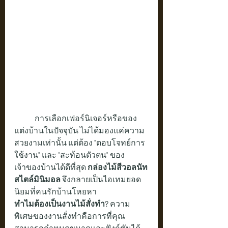
	การเลือกเฟอร์นิเจอร์หรือของ
แต่งบ้านในปัจจุบัน ไม่ได้มองแค่ความ
สวยงามเท่านั้น แต่ต้อง "ตอบโจทย์การ
ใช้งาน" และ "สะท้อนตัวตน" ของ
เจ้าของบ้านได้ดีที่สุด 
กล่องไม้สีวอลนัท
สไตล์มินิมอล
 จึงกลายเป็นไอเทมยอด
นิยมที่คนรักบ้านโหยหา
ทำไมต้องเป็นงานไม้สั่งทำ?
 ความ
พิเศษของงานสั่งทำคือการที่คุณ
สามารถกำหนดขนาดและฟังก์ชันได้