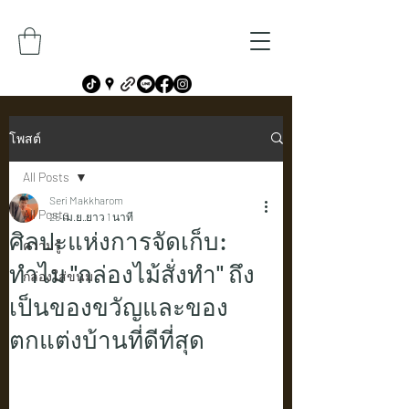
โพสต์
All Posts
Seri Makkharom
All Posts
25 เม.ย.
ยาว 1 นาที
ศิลปะแห่งการจัดเก็บ:
ความรู้
ทำไม "กล่องไม้สั่งทำ" ถึง
กล่องใส่ขนม
เป็นของขวัญและของ
ตกแต่งบ้านที่ดีที่สุด