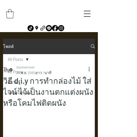
โพสต์
All Posts
boxoverover
All Posts
24 พ.ย. 2565
ยาว 1 นาที
วิธี d.i.y การทำกล่องไม้ ใส่
ความรู้
ไวน์ ไว้เป็นงานตกแต่งผนัง
กล่องใส่ขนม
หรือโคมไฟติดผนัง