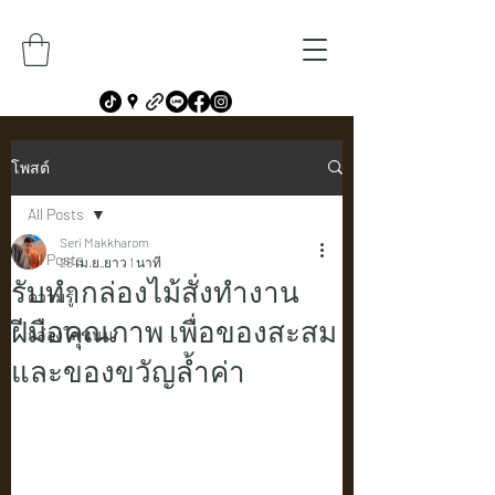
โพสต์
All Posts
Seri Makkharom
All Posts
26 เม.ย.
ยาว 1 นาที
รับทำกล่องไม้สั่งทำงาน
ความรู้
ฝีมือคุณภาพ เพื่อของสะสม
กล่องใส่ขนม
และของขวัญล้ำค่า