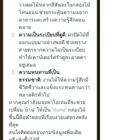
วางผลไม้หลากสีสันลงในกล่องไม้
โทนอ่อน ช่วยกระตุ้นความอยาก
อาหารและสร้างความรู้สึกผ่อน
คลาย
ความเป็นระเบียบที่ดูดี:
 ฝาปิดไม้ที่
ออกแบบมาอย่างพอดี ช่วยพราง
สายตาจากความไม่เป็นระเบียบ 
ทำให้เคาน์เตอร์ครัวดูสะอาดตา
อยู่เสมอ
ความทนทานที่เป็น
ธรรมชาติ:
 งานไม้ให้ความรู้สึกมี
ชีวิตชีวาและแข็งแรง ทนทานกว่า
พลาสติกทั่วไป
หากคุณกำลังมองหาไอเทมที่จะช่วย
เปลี่ยน "บ้าน" ให้เป็น "Home" กล่องไม้
ชิ้นนี้คือคำตอบที่เรียบง่ายแต่ทรงพลัง
ที่สุด
สนใจติดต่อสอบถามข้อมูลเพิ่มเติม 
หรือสั่งซื้อได้ที่   