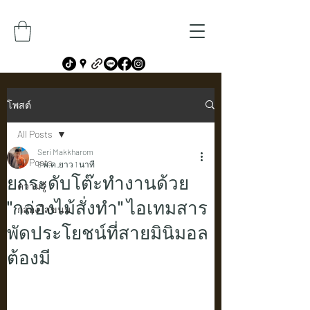
โพสต์
All Posts
Seri Makkharom
All Posts
8 พ.ค.
ยาว 1 นาที
ยกระดับโต๊ะทำงานด้วย
ความรู้
"กล่องไม้สั่งทำ" ไอเทมสาร
กล่องใส่ขนม
พัดประโยชน์ที่สายมินิมอล
ต้องมี