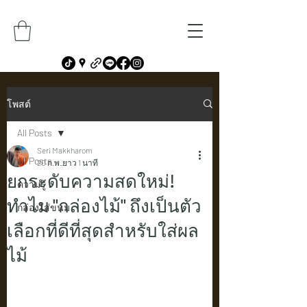
โพสต์
All Posts
Seri Makkharom
All Posts
20 ก.พ.
ยาว 1 นาที
ยกระดับความสดใหม่!
ความรู้
ทำไม "กล่องไม้" ถึงเป็นตัว
กล่องใส่ขนม
เลือกที่ดีที่สุดสำหรับใส่ผล
ไม้