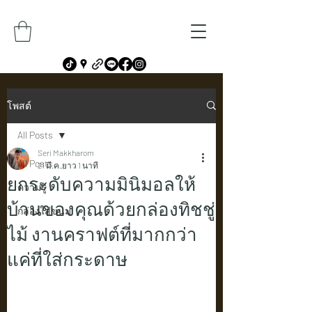
โพสต์
All Posts
Seri Makkharom
All Posts
21 มี.ค.
ยาว 1 นาที
ยกระดับความมินิมอลให้
ความรู้
บ้านของคุณด้วยกล่องทิชชู่
กล่องใส่ขนม
ไม้ งานคราฟต์ที่มากกว่า
แค่ที่ใส่กระดาษ