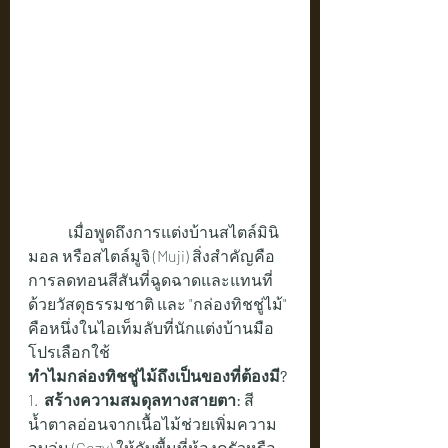
เมื่อพูดถึงการแต่งบ้านสไตล์มินิ
มอล หรือสไตล์มูจิ (Muji) สิ่งสำคัญคือ
การลดทอนสีสันที่ฉูดฉาดและแทนที่
ด้วยวัสดุธรรมชาติ และ "กล่องทิชชู่ไม้" 
คือหนึ่งในไอเท็มลับที่นักแต่งบ้านมือ
โปรเลือกใช้
ทำไมกล่องทิชชู่ไม้ถึงเป็นของที่ต้องมี?
1.  
สร้างความสมดุลทางสายตา:
 สี
น้ำตาลอ่อนจากเนื้อไม้ช่วยเพิ่มความ
อบอุ่น (Cozy) ให้กับพื้นที่ห้องครัวหรือ