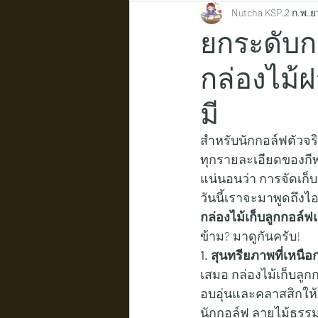
Nutcha KSP.
2 ก.พ.
ย
ยกระดับก
กล่องไม้ฝ
มี
สำหรับนักกอล์ฟตัวจริ
ทุกรายละเอียดของกีฬา
แน่นอนว่า การจัดเก็บอ
วันนี้เราจะมาพูดถึงไอ
กล่องไม้เก็บลูกกอล์
ข้าม? มาดูกันครับ!
1. สุนทรียภาพที่เหน
เสมอ กล่องไม้เก็บลูก
อบอุ่นและคลาสสิกให้กั
นักกอล์ฟ ลายไม้ธรรมช