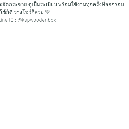
ะจัดกระจาย ดูเป็นระเบียบ พร้อมใช้งานทุกครั้งที่ออกรอบ
 ใช้ก็ดี วางโชว์ก็สวย 💚
ine ID : @kspwoodenbox