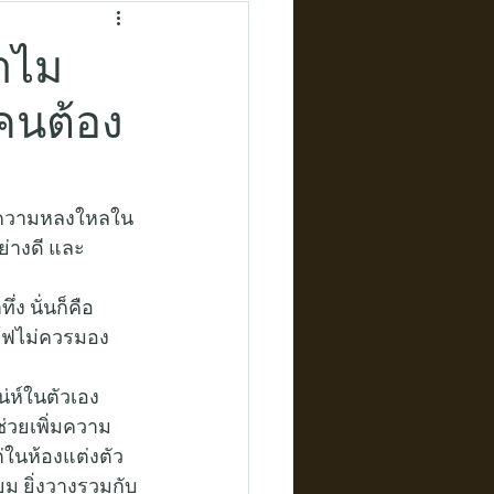
ำไม
กคนต้อง
ถึงความหลงใหลใน
ย่างดี และ
ง นั่นก็คือ 
อล์ฟไม่ควรมอง
สน่ห์ในตัวเอง
ช่วยเพิ่มความ
ต่ในห้องแต่งตัว
ยม ยิ่งวางรวมกับ