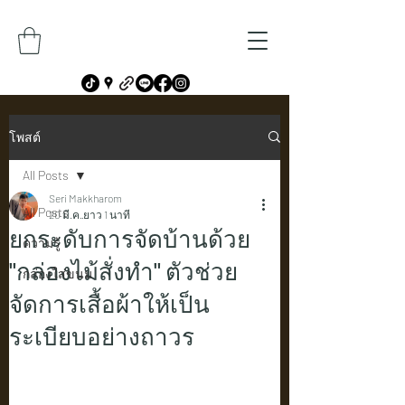
โพสต์
All Posts
Seri Makkharom
All Posts
20 มี.ค.
ยาว 1 นาที
ยกระดับการจัดบ้านด้วย
ความรู้
"กล่องไม้สั่งทำ" ตัวช่วย
กล่องใส่ขนม
จัดการเสื้อผ้าให้เป็น
ระเบียบอย่างถาวร