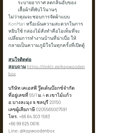
ระบายอากาศ ลดกลิ่นอับของ
เสื้อผ้าที่พับไว้นานๆ
ไม่ว่าคุณจะชอบการจัดผ้าแบบ 
KonMari หรือเน้นความสะดวกในการ
หยิบใช้ กล่องไม้สั่งทำคือไอเท็มที่จะ
เปลี่ยนการทำงานบ้านที่น่าเบื่อ ให้
กลายเป็นความภูมิใจในทุกครั้งที่เปิดตู้
สนใจติดต่อ
สอบถาม
https://linktr.ee/kspwooden
box
บริษัท เคเอสพี วู๊ดเด้นบ๊อกซ์จำกัด
ที่อยู่เลขที่ 55/1 ม.4 ต.เขาไม้แก้ว 
อ.บางละมุง จ.ชลบุรี 20150
เลขผู้เสียภาษี 0205565007591
โทร. +66 64 303 1583
+66 99 625 0616
Line: @kspwoodenbox