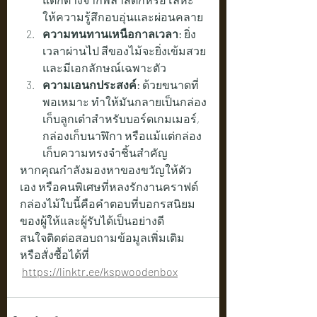
ให้ความรู้สึกอบอุ่นและผ่อนคลาย
ความทนทานเหนือกาลเวลา:
 ยิ่ง
เวลาผ่านไป สีของไม้จะยิ่งเข้มสวย
และมีเอกลักษณ์เฉพาะตัว
ความเอนกประสงค์:
 ด้วยขนาดที่
พอเหมาะ ทำให้มันกลายเป็นกล่อง
เก็บลูกเต๋าสำหรับบอร์ดเกมเมอร์, 
กล่องเก็บนาฬิกา หรือแม้แต่กล่อง
เก็บความทรงจำชิ้นสำคัญ
หากคุณกำลังมองหาของขวัญให้ตัว
เอง หรือคนพิเศษที่หลงรักงานคราฟต์ 
กล่องไม้ใบนี้คือคำตอบที่บอกรสนิยม
ของผู้ให้และผู้รับได้เป็นอย่างดี
สนใจติดต่อสอบถามข้อมูลเพิ่มเติม 
หรือสั่งซื้อได้ที่   
https://linktr.ee/kspwoodenbox