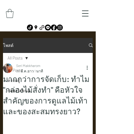
โพสต์
All Posts
Seri Makkharom
All Posts
30 มี.ค.
ยาว 1 นาที
มากกว่าการจัดเก็บ: ทำไม
ความรู้
"กล่องไม้สั่งทำ" คือหัวใจ
กล่องใส่ขนม
สำคัญของการดูแลไม้เท้า
และของสะสมทรงยาว?