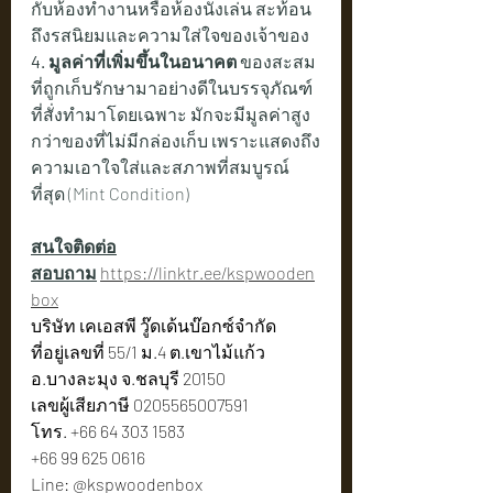
กับห้องทำงานหรือห้องนั่งเล่น สะท้อน
ถึงรสนิยมและความใส่ใจของเจ้าของ
4. มูลค่าที่เพิ่มขึ้นในอนาคต
 ของสะสม
ที่ถูกเก็บรักษามาอย่างดีในบรรจุภัณฑ์
ที่สั่งทำมาโดยเฉพาะ มักจะมีมูลค่าสูง
กว่าของที่ไม่มีกล่องเก็บ เพราะแสดงถึง
ความเอาใจใส่และสภาพที่สมบูรณ์
ที่สุด (Mint Condition)
สนใจติดต่อ
สอบถาม
https://linktr.ee/kspwooden
box
บริษัท เคเอสพี วู๊ดเด้นบ๊อกซ์จำกัด
ที่อยู่เลขที่ 55/1 ม.4 ต.เขาไม้แก้ว 
อ.บางละมุง จ.ชลบุรี 20150
เลขผู้เสียภาษี 0205565007591
โทร. +66 64 303 1583
+66 99 625 0616
Line: @kspwoodenbox