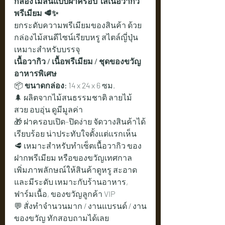
กล่องไม้สนแบบฝาครอบ ใส่เนื้อวากิว
พรีเมียม 🥩✨
ยกระดับความพรีเมียมของสินค้า ด้วย
กล่องไม้สนดีไซน์เรียบหรู สไตล์ญี่ปุ่น 
เหมาะสำหรับบรรจุ 
เนื้อวากิว / เนื้อพรีเมียม / ชุดของขวัญ
อาหารพิเศษ
📦 
ขนาดกล่อง:
 14 x 24 x 6 ซม.
🌲 ผลิตจากไม้สนธรรมชาติ ลายไม้
สวย อบอุ่น ดูมีมูลค่า
🎁 ฝาครอบเปิด–ปิดง่าย จัดวางสินค้าได้
เรียบร้อย น่าประทับใจตั้งแต่แรกเห็น
🥩 เหมาะสำหรับทำเซ็ตเนื้อวากิว ของ
ฝากพรีเมียม หรือของขวัญเทศกาล
เพิ่มภาพลักษณ์ให้สินค้าดูหรู สะอาด 
และมีระดับ เหมาะกับร้านอาหาร, 
ฟาร์มเนื้อ, ของขวัญลูกค้า VIP
💬 สั่งทำจำนวนมาก / งานแบรนด์ / งาน
ของขวัญ ทักสอบถามได้เลย