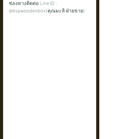
ช่องทางติดต่อ Line ID : 
@kspwoodenbox (คุณมะลิ ฝ่ายขาย)