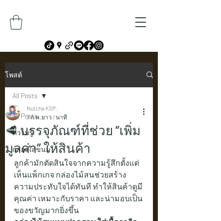
โพสต์
All Posts
Nutcha KSP.
All Posts
3 ก.พ.
ยาว 1 นาที
🥩 บรรจุภัณฑ์ที่ช่วย “เพิ่ม
ความรู้
มูลค่า” ให้สินค้า
กล่องใส่ขนม
ลูกค้ามักตัดสินใจจากความรู้สึกตั้งแต่
เห็นแพ็กเกจ กล่องไม้สนช่วยสร้าง
ความประทับใจได้ทันที ทำให้สินค้าดูมี
คุณค่า เหมาะกับราคา และน่ามอบเป็น
ของขวัญมากยิ่งขึ้น