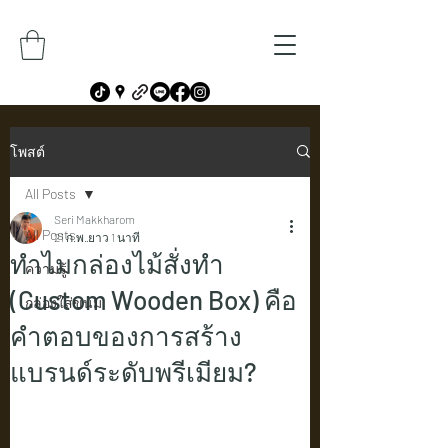
โพสต์
All Posts
Seri Makkharom
All Posts
21 ก.พ.
ยาว 1 นาที
ทำไมกล่องไม้สั่งทำ
ความรู้
(Custom Wooden Box) คือ
กล่องใส่ขนม
คำตอบของการสร้าง
แบรนด์ระดับพรีเมียม?