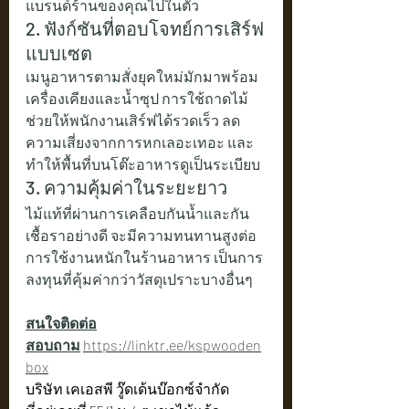
แบรนด์ร้านของคุณไปในตัว
2. ฟังก์ชันที่ตอบโจทย์การเสิร์ฟ
แบบเซต
เมนูอาหารตามสั่งยุคใหม่มักมาพร้อม
เครื่องเคียงและน้ำซุป การใช้ถาดไม้
ช่วยให้พนักงานเสิร์ฟได้รวดเร็ว ลด
ความเสี่ยงจากการหกเลอะเทอะ และ
ทำให้พื้นที่บนโต๊ะอาหารดูเป็นระเบียบ
3. ความคุ้มค่าในระยะยาว
ไม้แท้ที่ผ่านการเคลือบกันน้ำและกัน
เชื้อราอย่างดี จะมีความทนทานสูงต่อ
การใช้งานหนักในร้านอาหาร เป็นการ
ลงทุนที่คุ้มค่ากว่าวัสดุเปราะบางอื่นๆ
สนใจติดต่อ
สอบถาม
https://linktr.ee/kspwooden
box
บริษัท เคเอสพี วู๊ดเด้นบ๊อกซ์จำกัด