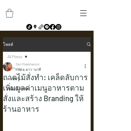
โพสต์
All Posts
Seri Makkharom
All Posts
2 เม.ย.
ยาว 1 นาที
ถาดไม้สั่งทำ: เคล็ดลับการ
ความรู้
เพิ่มมูลค่าเมนูอาหารตาม
กล่องใส่ขนม
สั่งและสร้าง Branding ให้
ร้านอาหาร