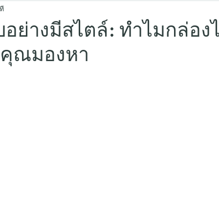
ที
บอย่างมีสไตล์: ทำไมกล่องไ
่คุณมองหา