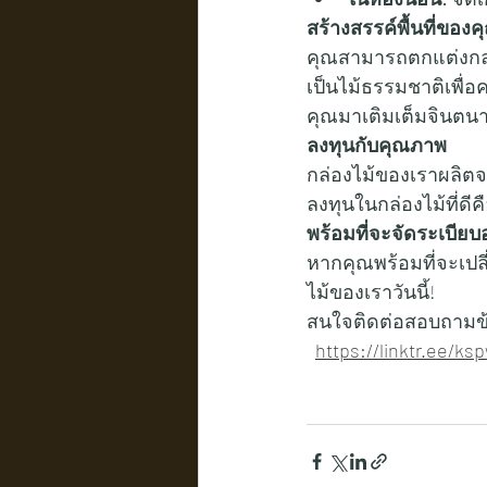
สร้างสรรค์พื้นที่ของ
คุณสามารถตกแต่งกล่อ
เป็นไม้ธรรมชาติเพื่อ
คุณมาเติมเต็มจินตน
ลงทุนกับคุณภาพ
กล่องไม้ของเราผลิต
ลงทุนในกล่องไม้ที่
พร้อมที่จะจัดระเบียบ
หากคุณพร้อมที่จะเปลี
ไม้ของเราวันนี้!
สนใจติดต่อสอบถามข้อมูล
https://linktr.ee/k