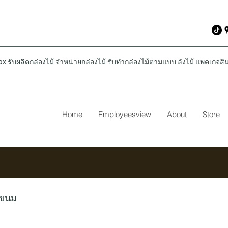
รับผลิตกล่องไม้ จำหน่ายกล่องไม้ รับทำกล่องไม้ตามแบบ ลังไม้ แพคเกจสินค
Home
Employeesview
About
Store
่ขนม