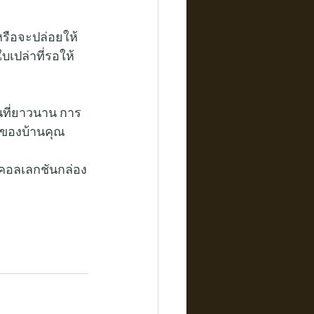
รือจะปล่อยให้
บเปล่าที่รอให้
นที่ยาวนาน การ
มของบ้านคุณ
ูคอลเลกชันกล่อง