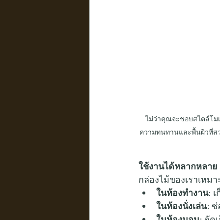
ไม่ว่าคุณจะชอบสไตล์โมเด
ความทนทานและพื้นผิวที่สวย
ใช้งานได้หลากหลาย
กล่องไม้ของเราเหมาะส
ในห้องทำงาน:
 เ
ในห้องนั่งเล่น:
 ซ
ในห้องนอน:
 จัด