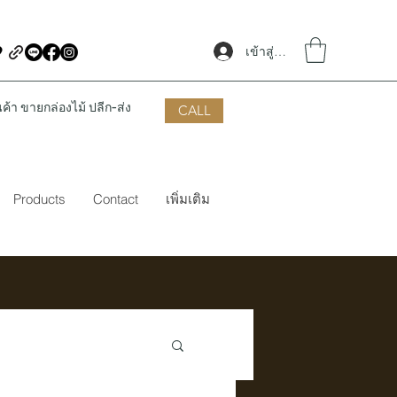
เข้าสู่ระบบ
้า ขายกล่องไม้ ปลีก-ส่ง
CALL
Products
Contact
เพิ่มเติม