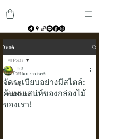
โพสต์
All Posts
Hi Q
All Posts
20 เม.ย.
ยาว 1 นาที
จัดระเบียบอย่างมีสไตล์:
ความรู้
ค้นพบเสน่ห์ของกล่องไม้
กล่องใส่ขนม
ของเรา!