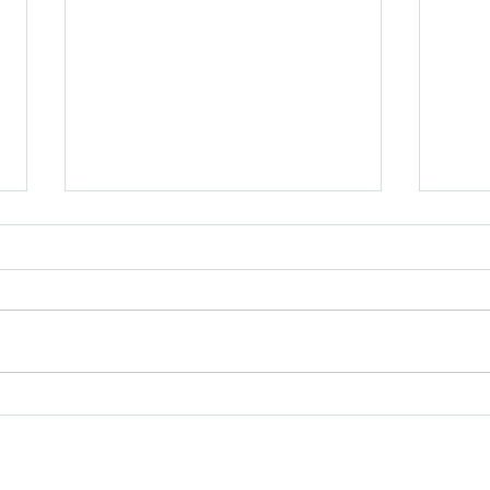
เปิดมิติใหม่ให้แบรนด์เมล่อน
เปลี่
ของคุณ: กล่องไม้สั่งทำ บรรจุ
กล่อง
ภัณฑ์ที่ "มากกว่าแค่กล่อง"