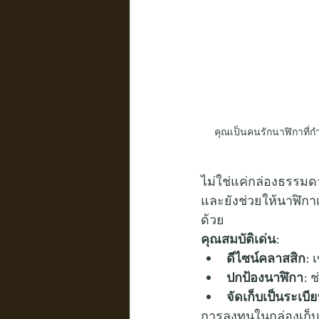
คุณเป็นคนรักนาฬิกาที่ก
ไม่ใช่แค่กล่องธรรมดาๆ
และยังช่วยให้นาฬิก
ด้วย
คุณสมบัติเด่น:
ดีไซน์คลาสสิก:
 
ปกป้องนาฬิกา:
 
จัดเก็บเป็นระเบีย
การลงทุนในกล่องเก็บ