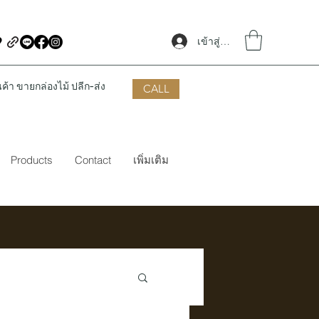
เข้าสู่ระบบ
้า ขายกล่องไม้ ปลีก-ส่ง
CALL
Products
Contact
เพิ่มเติม