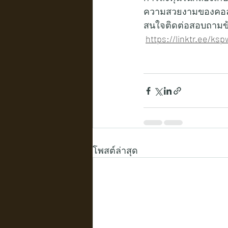
ความสวยงามของคอล
สนใจติดต่อสอบถามข้อมูล
https://linktr.ee/k
โพสต์ล่าสุด