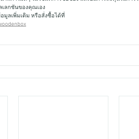
เลกชันของคุณเอง
เพิ่มเติม หรือสั่งซื้อได้ที่   
spwoodenbox