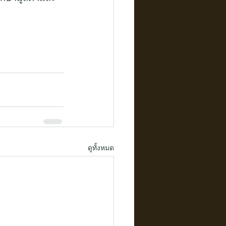
ดูทั้งหมด