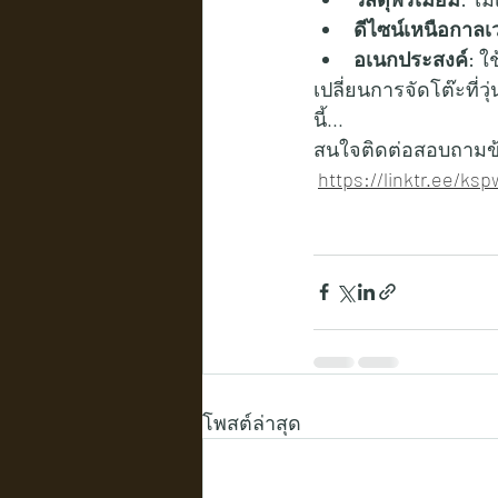
ดีไซน์เหนือกาลเ
อเนกประสงค์:
 ใ
เปลี่ยนการจัดโต๊ะที่
นี้...
สนใจติดต่อสอบถามข้อมูล
https://linktr.ee/k
โพสต์ล่าสุด