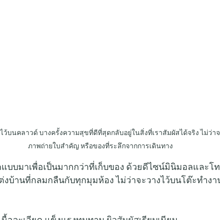
ว้บนคลาวด์ บางครั้งความสุขที่ดีที่สุดกลับอยู่ในสิ่งที่เราสัมผัสได้จริง ไม่ว่
ภาพถ่ายใบสำคัญ หรือของที่ระลึกจากการเดินทาง
แบบมาเพื่อเป็นมากกว่าที่เก็บของ ด้วยดีไซน์มินิมอลและโทน
งบ้านที่กลมกลืนกับทุกมุมห้อง ไม่ว่าจะวางไว้บนโต๊ะทำงา
้เนื้อละเอียด แข็งแรงทนทาน ผิวสัมผัสเรียบเนียน