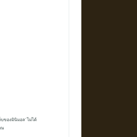
็บของมินิมอล" ไม่ได้
คุณ