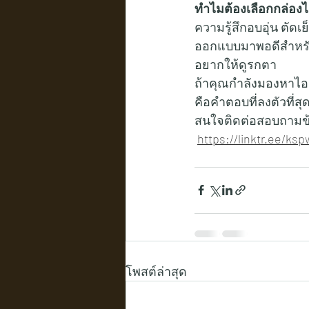
ทำไมต้องเลือกกล่องไม้
ความรู้สึกอบอุ่น ตัด
ออกแบบมาพอดีสำหรับกา
อยากให้ดูรกตา
ถ้าคุณกำลังมองหาไอเท
คือคำตอบที่ลงตัวที่สุ
สนใจติดต่อสอบถามข้อมูล
https://linktr.ee/k
โพสต์ล่าสุด