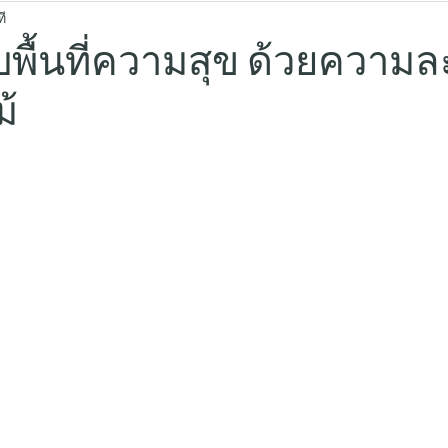
ี
บพื้นที่ความสุข ด้วยความล
้