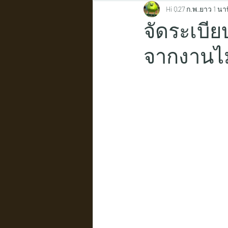
Hi Q
27 ก.พ.
ยาว 1 นาท
จัดระเบีย
จากงานไม