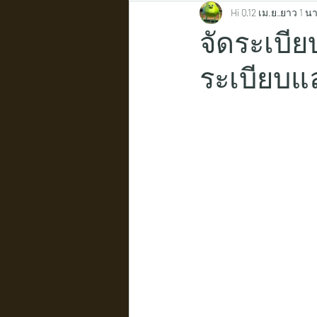
Hi Q
12 เม.ย.
ยาว 1 นา
จัดระเบี
ระเบียบแ