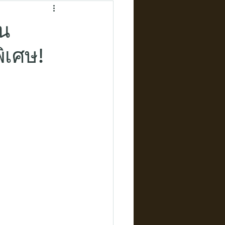
็น
ิเศษ!