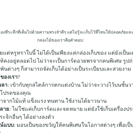
งที่ระลึกที่เต็มไปด้วยความทรงจำดีๆ แต่ไม่รู้จะเก็บไว้ที่ไหนให้ปลอดภัยแล
กล่องไม้ของเราคือคำตอบ!
ยแต่หรูหราใบนี้ ไม่ได้เป็นเพียงแค่กล่องเก็บของ แต่ยังเป็นเค
คงอยู่ตลอดไป ไม่ว่าจะเป็นการ์ดอวยพรจากคนพิเศษ รูปถ่
ันต่างๆ ก็สามารถจัดเก็บได้อย่างเป็นระเบียบและสวยงาม
้ของเรา?
วลา:
 เข้ากับทุกสไตล์การตกแต่งบ้าน ไม่ว่าจะวางไว้บนชั้นวา
ุมโปรดของคุณ
ทำจากไม้แท้ แข็งแรง ทนทาน ใช้งานได้ยาวนาน
ลาย:
 ไม่ใช่แค่เก็บการ์ดและจดหมาย แต่ยังใช้เก็บเครื่องปร
ะจิกอื่นๆ ได้อย่างลงตัว
ณ์แบบ:
 มอบเป็นของขวัญให้คนพิเศษในโอกาสต่างๆ เพื่อเป็
น