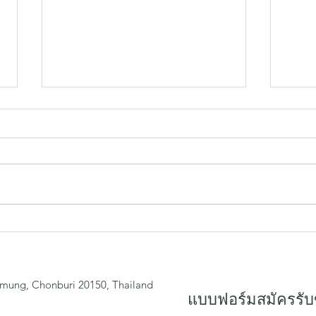
เปลี่ยนมุมจัดเก็บให้ดูดี ด้วย
ทำไม
กล่องไม้ Minimal Style
ภัณฑ์
ของส
mung, Chonburi 20150, Thailand
แบบฟอร์มสมัครรับ