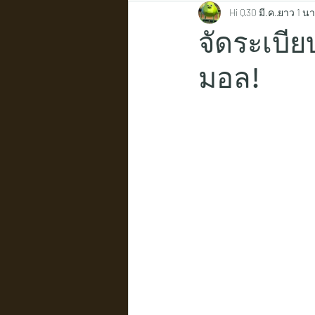
Hi Q
30 มี.ค.
ยาว 1 นา
จัดระเบีย
มอล!