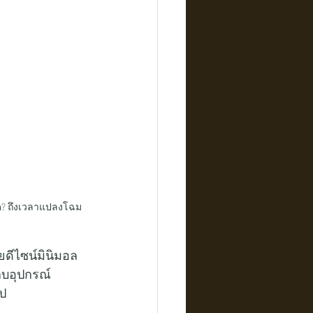
หมด? ถึงเวลาแปลงโฉม
วยดีไซน์มินิมอล
ก็บอุปกรณ์
ไป