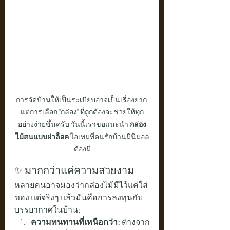
การจัดบ้านให้เป็นระเบียบอาจเป็นเรื่องยาก 
แต่การเลือก "กล่อง" ที่ถูกต้องจะช่วยให้ทุก
อย่างง่ายขึ้นครับ วันนี้เราขอแนะนำ 
กล่อง
ไม้สนแบบฝาล็อค
 ไอเทมที่คนรักบ้านมินิมอล
ต้องมี
✨ มากกว่าแค่ความสวยงาม
หลายคนอาจมองว่ากล่องไม้มีไว้แค่ใส่
ของ แต่จริงๆ แล้วมันคือการลงทุนกับ
บรรยากาศในบ้าน:
ความทนทานที่เหนือกว่า:
 ต่างจาก