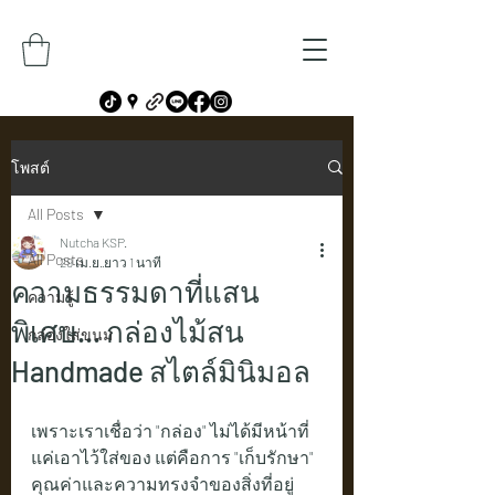
โพสต์
All Posts
Nutcha KSP.
All Posts
29 เม.ย.
ยาว 1 นาที
ความธรรมดาที่แสน
ความรู้
พิเศษ... กล่องไม้สน
กล่องใส่ขนม
Handmade สไตล์มินิมอล
เพราะเราเชื่อว่า "กล่อง" ไม่ได้มีหน้าที่
แค่เอาไว้ใส่ของ แต่คือการ "เก็บรักษา" 
คุณค่าและความทรงจำของสิ่งที่อยู่