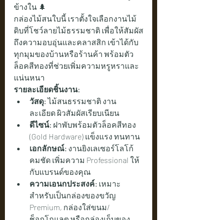
ข้างใน 🌲
กล่องไม้สนใบนี้ เราตั้งใจเลือกงานไม้
ดิบที่โชว์ลายไม้ธรรมชาติ เพื่อให้สัมผัส
ถึงความอบอุ่นและคลาสสิก เข้าได้กับ
ทุกมุมของบ้านหรือร้านค้า พร้อมตัว
ล็อคสีทองที่ช่วยเพิ่มความหรูหราและ
แน่นหนา
รายละเอียดชิ้นงาน:
วัสดุ:
 ไม้สนธรรมชาติ งาน
ละเอียด ผิวสัมผัสเรียบเนียน
ดีไซน์:
 ฝาพับพร้อมตัวล็อคสีทอง 
(Gold Hardware) แข็งแรง ทนทาน
เอกลักษณ์:
 งานยิงเลเซอร์โลโก้
คมชัด เพิ่มความ Professional ให้
กับแบรนด์ของคุณ
ความเอนกประสงค์:
 เหมาะ
สำหรับเป็นกล่องของขวัญ 
Premium, กล่องใส่ขนม/
ช็อกโกแลต หรือกล่องเก็บของ