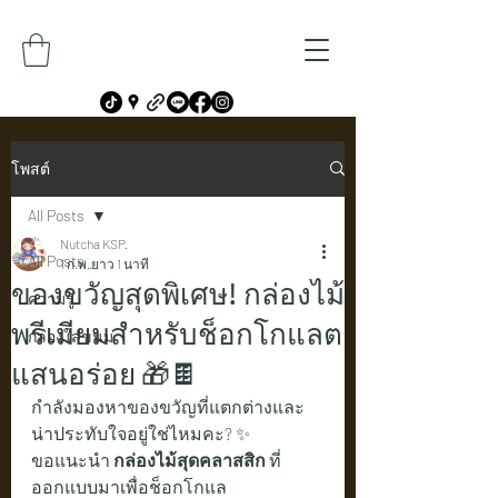
โพสต์
All Posts
Nutcha KSP.
All Posts
1 ก.พ.
ยาว 1 นาที
ของขวัญสุดพิเศษ! กล่องไม้
ความรู้
พรีเมียมสำหรับช็อกโกแลต
กล่องใส่ขนม
แสนอร่อย 🎁🍫
กำลังมองหาของขวัญที่แตกต่างและ
น่าประทับใจอยู่ใช่ไหมคะ? ✨
ขอแนะนำ 
กล่องไม้สุดคลาสสิก
 ที่
ออกแบบมาเพื่อช็อกโกแล