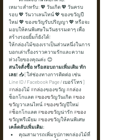
เหมาะสำหรับ: 💖 วันเกิด 💖 วันครบ
รอบ 💖 วันวาเลนไทน์ 💖 ของขวัญปี
ใหม่ 💖 ของขวัญรับปริญญา 💖 หรือจะ
มอบให้คนพิเศษในวันธรรมดาๆ เพื่อ
สร้างรอยยิ้มก็ยังได้!
ให้กล่องไม้ของเราเป็นส่วนหนึ่งในการ
บอกเล่าเรื่องราวความรักและความ
ห่วงใยของคุณค่ะ 😊
สนใจสั่งซื้อ หรือสอบถามเพิ่มเติม ทัก
เลย!
 📥 [ใส่ช่องทางการติดต่อ เช่น 
Line ID / Facebook Page / เบอร์โทร]
#กล
่องไม้ 
#กล
่องของขวัญ 
#กล
่อง
ช็อกโกแลต 
#ของขว
ัญวันเกิด 
#ของ
ขว
ัญวาเลนไทน์ 
#ของขว
ัญปีใหม่ 
#ช
็อกโกแลต 
#ของขว
ัญน่ารัก 
#ของ
ขว
ัญพรีเมียม 
#ของขว
ัญให้คนพิเศษ
เคล็ดลับเพิ่มเติม:
คุณสามารถเพิ่มรูปภาพกล่องไม้ที่