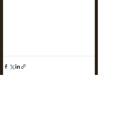
โพสต์ล่าสุด
ดูทั้งหมด