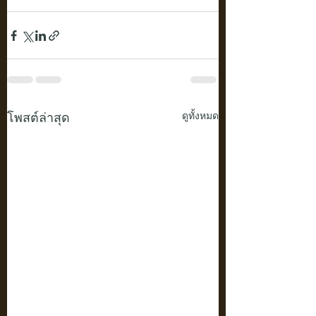
โพสต์ล่าสุด
ดูทั้งหมด