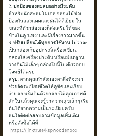
2. ปกป้องของสะสมอย่างมีระดับ
สำหรับนักสะสมโมเดล กล่องไม้ช่วย
ป้องกันแสงแดดและฝุ่นได้ดีเยี่ยม ใน
ขณะที่ตัวกล่องเองก็ส่งเสริมให้ของ
ข้างในดู "แพง" และมีเรื่องราวมากขึ้น
3. ปรับเปลี่ยนได้ทุกการใช้งาน
 ไม่ว่าจะ
เป็นกล่องเก็บอุปกรณ์เครื่องเขียน, 
กล่องใส่เครื่องประดับ หรือแม้แต่ฐาน
วางต้นไม้เล็กๆ กล่องใบนี้ใบเดียวตอบ
โจทย์ได้ครบ
สรุป:
 หากคุณกำลังมองหาสิ่งที่จะมา
ช่วยจัดระเบียบชีวิตให้ดูชิคและเรียบ
ง่าย ลองเริ่มต้นด้วยกล่องไม้คุณภาพดี
สักใบ แล้วคุณจะรู้ว่าความสุขเล็กๆ เริ่ม
ต้นได้จากความเป็นระเบียบครับ
สนใจติดต่อสอบถามข้อมูลเพิ่มเติม 
หรือสั่งซื้อได้ที่  
https://linktr.ee/kspwoodenbox