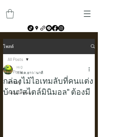
โพสต์
All Posts
Hi Q
All Posts
15 พ.ค.
ยาว 1 นาที
กล่องไม้ไอเทมลับที่คนแต่ง
ความรู้
บ้าน "สไตล์มินิมอล" ต้องมี
กล่องใส่ขนม