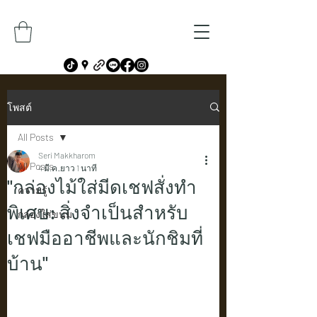
โพสต์
All Posts
Seri Makkharom
All Posts
4 มี.ค.
ยาว 1 นาที
"กล่องไม้ใส่มีดเชฟสั่งทำ
ความรู้
พิเศษ: สิ่งจำเป็นสำหรับ
กล่องใส่ขนม
เชฟมืออาชีพและนักชิมที่
บ้าน"