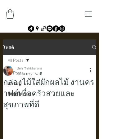
โพสต์
All Posts
Seri Makkharom
All Posts
4 ก.ค.
ยาว 1 นาที
กล่องไม้ใส่ผักผลไม้ งานคร
ความรู้
าฟต์เพื่อครัวสวยและ
กล่องใส่ขนม
สุขภาพที่ดี