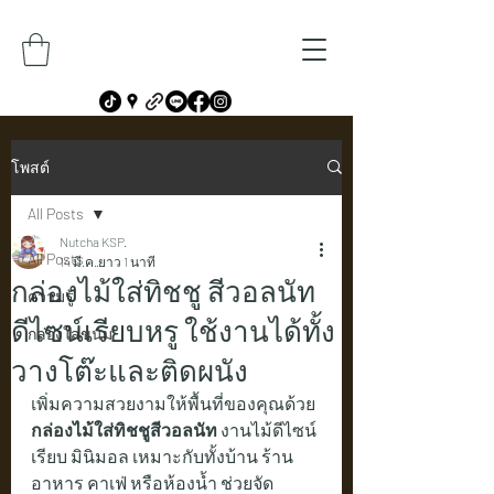
โพสต์
All Posts
Nutcha KSP.
All Posts
14 มี.ค.
ยาว 1 นาที
กล่องไม้ใส่ทิชชู สีวอลนัท
ความรู้
ดีไซน์เรียบหรู ใช้งานได้ทั้ง
กล่องใส่ขนม
วางโต๊ะและติดผนัง
เพิ่มความสวยงามให้พื้นที่ของคุณด้วย 
กล่องไม้ใส่ทิชชูสีวอลนัท
 งานไม้ดีไซน์
เรียบ มินิมอล เหมาะกับทั้งบ้าน ร้าน
อาหาร คาเฟ่ หรือห้องน้ำ ช่วยจัด