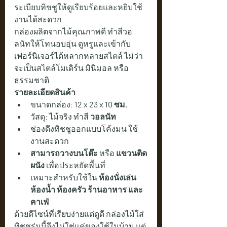
ระเบียบทิชชูให้ดูเรียบร้อยและหยิบใช้
งานได้สะดวก
กล่องผลิตจากไม้คุณภาพดี ทำสีวอ
ลนัทให้โทนอบอุ่น ดูหรูและเข้ากับ
เฟอร์นิเจอร์ได้หลากหลายสไตล์ ไม่ว่า
จะเป็นสไตล์โมเดิร์น มินิมอล หรือ
ธรรมชาติ
รายละเอียดสินค้า
ขนาดกล่อง: 
12 x 23 x 10 ซม.
วัสดุ: ไม้จริง ทำสี 
วอลนัท
ช่องดึงทิชชูออกแบบโค้งมน ใช้
งานสะดวก
สามารถวางบนโต๊ะ
 หรือ 
แขวนติด
ผนัง
 เพื่อประหยัดพื้นที่
เหมาะสำหรับใช้ใน 
ห้องนั่งเล่น 
ห้องน้ำ ห้องครัว ร้านอาหาร และ
คาเฟ่
ด้วยดีไซน์ที่เรียบง่ายแต่ดูดี กล่องไม้ใส่
ทิชชูรุ่นนี้จึงไม่ใช่แค่ของใช้ในบ้าน แต่