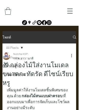
โพสต์
All Posts
Nutcha KSP.
All Posts
4 ก.พ.
ยาว 1 นาที
🎁 กล่องไม้ใส่งานโมเดล
ความรู้
ขนาดกะทัดรัด ดีไซน์เรียบ
กล่องใส่ขนม
หรู
เพิ่มมูลค่าให้งานโมเดลชิ้นพิเศษของ
คุณ ด้วย 
กล่องไม้สนแบบฝาครอบ
 ที่
ออกแบบมาเพื่อการจัดเก็บและโชว์ผล
งานอย่างมีระดับ