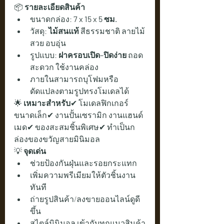
📦 
รายละเอียดสินค้า
ขนาดกล่อง: 
7 x 15 x 5 ซม.
วัสดุ: 
ไม้สนแท้
 สีธรรมชาติ ลายไม้
สวย อบอุ่น
รูปแบบ: 
ฝาครอบเปิด–ปิดง่าย
 ถอด
สะดวก ใช้งานคล่อง
ภายในสามารถบุโฟมหรือ
ดัดแปลงตามรูปทรงโมเดลได้
🌟 
เหมาะสำหรับ
✔ โมเดลฟิกเกอร์
ขนาดเล็ก✔ งานปั้นเซรามิก งานแฮนด์
เมด✔ ของสะสมชิ้นพิเศษ✔ ทำเป็นก
ล่องของขวัญสายมินิมอล
💡 
จุดเด่น
ช่วยป้องกันฝุ่นและรอยกระแทก
เพิ่มความพรีเมียมให้ตัวชิ้นงาน
ทันที
ถ่ายรูปสินค้า/ลงขายออนไลน์ดูดี
ขึ้น
สไตล์มินิมอล เข้ากับทุกแนวสินค้า