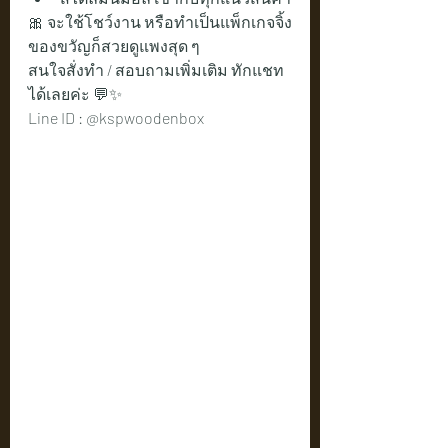
🎀 จะใช้โชว์งาน หรือทำเป็นแพ็กเกจจิ้ง
ของขวัญก็สวยดูแพงสุด ๆ
สนใจสั่งทำ / สอบถามเพิ่มเติม ทักแชท
ได้เลยค่ะ 💬✨
Line ID : @kspwoodenbox