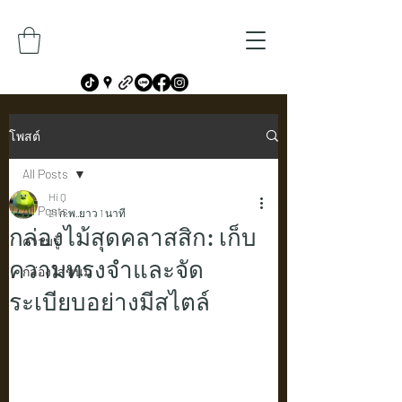
โพสต์
All Posts
Hi Q
All Posts
21 ก.พ.
ยาว 1 นาที
กล่องไม้สุดคลาสสิก: เก็บ
ความรู้
ความทรงจำและจัด
กล่องใส่ขนม
ระเบียบอย่างมีสไตล์