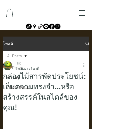
โพสต์
All Posts
Hi Q
All Posts
5 ก.พ.
ยาว 1 นาที
กล่องไม้สารพัดประโยชน์:
ความรู้
เก็บความทรงจำ...หรือ
กล่องใส่ขนม
สร้างสรรค์ในสไตล์ของ
คุณ!