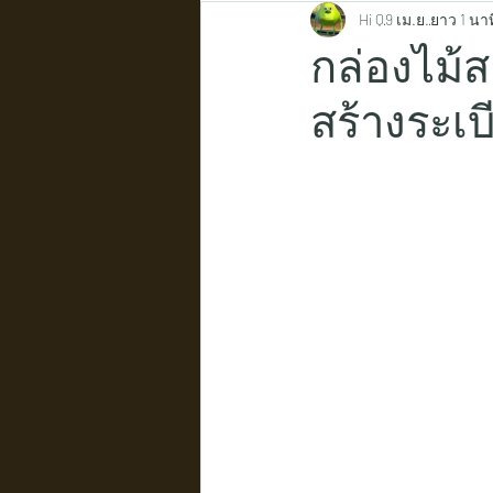
Hi Q
9 เม.ย.
ยาว 1 นาท
กล่องไม้
สร้างระเบ