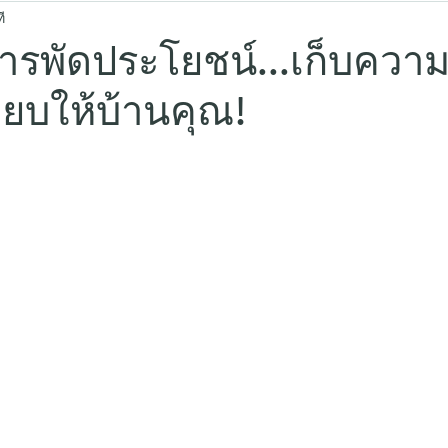
ี
สารพัดประโยชน์...เก็บควา
ียบให้บ้านคุณ!