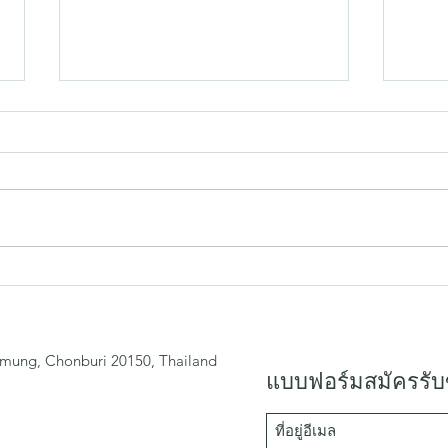
เพิ่มเสน่ห์ให้มุมโปรดด้วย
เปิด
"กล่องไม้" ดีไซน์มินิมอล
ของคุ
ภัณฑ์
mung, Chonburi 20150, Thailand
แบบฟอร์มสมัครรับ