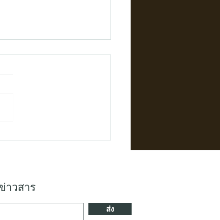
มิติใหม่ให้แบรนด์เมล่อน
ณ: กล่องไม้สั่งทำ บรรจุ
ที่ "มากกว่าแค่กล่อง"
ข่าวสาร
ส่ง